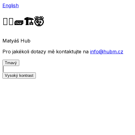
English
👷‍♂️🧱🏗️🤯
Matyáš Hub
Pro jakékoli dotazy mě kontaktujte na
info@hubm.cz
Tmavý
|
Vysoký kontrast